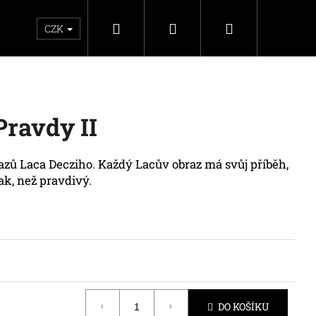
Hledat
Přihlášení
Nákupní
hodní podmínky
CZK
košík
Pravdy II
ů Laca Decziho. Každý Lacův obraz má svůj příběh,
ak, než pravdivý.
LP PROTON
DO KOŠÍKU