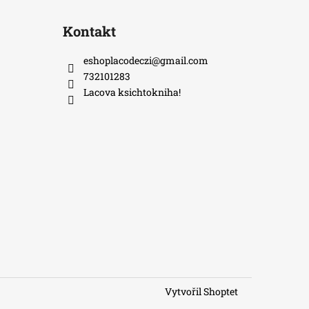
Kontakt
eshoplacodeczi
@
gmail.com
732101283
Lacova ksichtokniha!
Vytvořil Shoptet