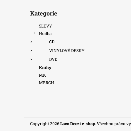
Z
Přeskočit
á
kategorie
Kategorie
p
a
SLEVY
t
Hudba
í
CD
VINYLOVÉ DESKY
DVD
Knihy
MK
MERCH
Copyright 2026
Laco Deczi e-shop
. Všechna práva v