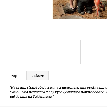
450 Kč
Popis
Diskuze
"Na přední straně obalu jsem já a moje manželka před naším 
svatbu. Ona nenávidí krásný vysoký chlapy a hlavně bohatý. Cel
mě do kina na Spidermana."