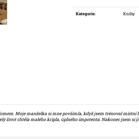
Měrná
1 200 Kč
999 Kč
cena:
Kategorie
:
Knihy
domem. Moje manželka si mne povšimla, když jsem trénoval místní b
ý život chtěla malého kripla, úplného impotenta. Nakonec jsem si ji v