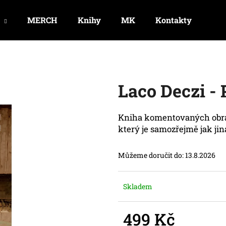
MERCH
Knihy
MK
Kontakty
Obc
Co potřebujete najít?
Laco Deczi - 
HLEDAT
Kniha komentovaných obraz
který je samozřejmě jak jin
Doporučujeme
Můžeme doručit do:
13.8.2026
Skladem
499 Kč
LP THE KING OF BALLADS
LACO DECZI - 